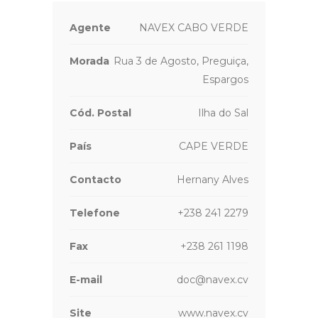
Agente
NAVEX CABO VERDE
Morada
Rua 3 de Agosto, Preguiça,
Espargos
Cód. Postal
Ilha do Sal
País
CAPE VERDE
Contacto
Hernany Alves
Telefone
+238 241 2279
Fax
+238 261 1198
E-mail
doc@navex.cv
Site
www.navex.cv