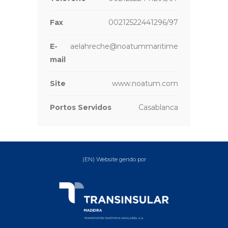
Fax
00212522441296/97
E-
aelahreche@noatummaritime.com
mail
Site
www.noatum.com
Portos Servidos
Casablanca
(EN) Website gerido por