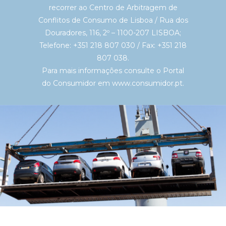
recorrer ao
Centro de Arbitragem de
Conflitos de Consumo de Lisboa
/ Rua dos
Douradores, 116, 2º – 1100-207 LISBOA;
Telefone: +351 218 807 030 / Fax: +351 218
807 038.
Para mais informações consulte o Portal
do Consumidor em
www.consumidor.pt
.