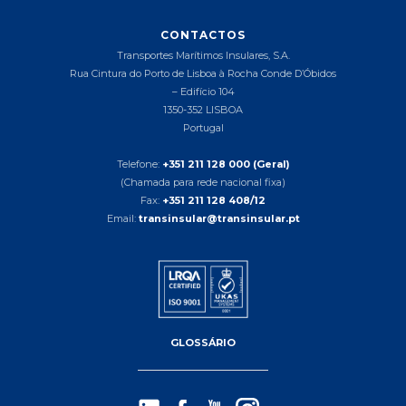
CONTACTOS
Transportes Marítimos Insulares, S.A.
Rua Cintura do Porto de Lisboa à Rocha Conde D’Óbidos
– Edifício 104
1350-352 LISBOA
Portugal
Telefone:
+351 211 128 000 (Geral)
(Chamada para rede nacional fixa)
Fax:
+351 211 128 408/12
Email:
transinsular@transinsular.pt
GLOSSÁRIO