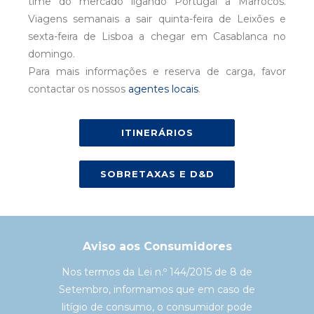
time do mercado ligando Portugal a Marrocos.
Viagens semanais a sair quinta-feira de Leixões e
sexta-feira de Lisboa a chegar em Casablanca no
domingo.
Para mais informações e reserva de carga, favor
contactar os nossos
agentes locais
.
ITINERÁRIOS
SOBRETAXAS E D&D
Aviso aos Consumidores
Nos termos da Lei n.º 144/2015 de 8 de
Setembro, informamos que em caso de
litígio de consumo, o consumidor pode