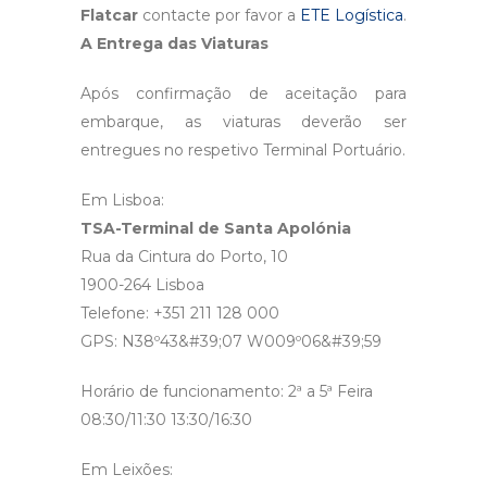
Flatcar
contacte por favor a
ETE Logística
.
A Entrega das Viaturas
Após confirmação de aceitação para
embarque, as viaturas deverão ser
entregues no respetivo Terminal Portuário.
Em Lisboa:
TSA-Terminal de Santa Apolónia
Rua da Cintura do Porto, 10
1900-264 Lisboa
Telefone: +351 211 128 000
GPS: N38º43&#39;07 W009º06&#39;59
Horário de funcionamento: 2ª a 5ª Feira
08:30/11:30 13:30/16:30
Em Leixões: