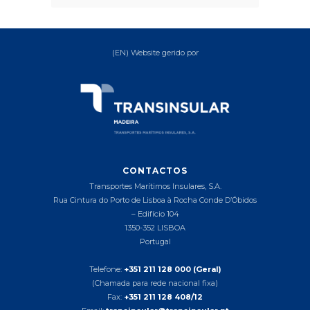
(EN) Website gerido por
CONTACTOS
Transportes Marítimos Insulares, S.A.
Rua Cintura do Porto de Lisboa à Rocha Conde D’Óbidos
– Edifício 104
1350-352 LISBOA
Portugal
Telefone:
+351 211 128 000 (Geral)
(Chamada para rede nacional fixa)
Fax:
+351 211 128 408/12